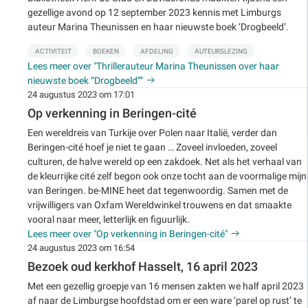
gezellige avond op 12 september 2023 kennis met Limburgs
auteur Marina Theunissen en haar nieuwste boek ‘Drogbeeld’.
ACTIVITEIT
BOEKEN
AFDELING
AUTEURSLEZING
Lees meer over "Thrillerauteur Marina Theunissen over haar
nieuwste boek “Drogbeeld”"
24 augustus 2023 om 17:01
Op verkenning in Beringen-cité
Een wereldreis van Turkije over Polen naar Italië, verder dan
Beringen-cité hoef je niet te gaan … Zoveel invloeden, zoveel
culturen, de halve wereld op een zakdoek. Net als het verhaal van
de kleurrijke cité zelf begon ook onze tocht aan de voormalige mijn
van Beringen. be-MINE heet dat tegenwoordig. Samen met de
vrijwilligers van Oxfam Wereldwinkel trouwens en dat smaakte
vooral naar meer, letterlijk en figuurlijk.
Lees meer over "Op verkenning in Beringen-cité"
24 augustus 2023 om 16:54
Bezoek oud kerkhof Hasselt, 16 april 2023
Met een gezellig groepje van 16 mensen zakten we half april 2023
af naar de Limburgse hoofdstad om er een ware ‘parel op rust’ te