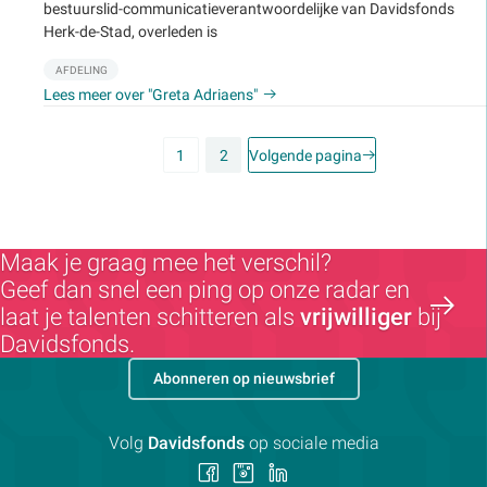
bestuurslid-communicatieverantwoordelijke van Davidsfonds
Herk-de-Stad, overleden is
AFDELING
Lees meer over "Greta Adriaens"
1
2
Volgende pagina
Maak je graag mee het verschil?
Geef dan snel een ping op onze radar en
laat je talenten schitteren als
vrijwilliger
bij
Davidsfonds.
Abonneren op nieuwsbrief
Volg
Davidsfonds
op sociale media
Volg
Volg
Volg