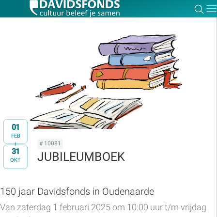
Zoe
Dir
Zoek:
Zoeken
01
FEB
# 10081
31
t/m
JUBILEUMBOEK
OKT
150 jaar Davidsfonds in Oudenaarde
Van zaterdag 1 februari 2025 om 10:00 uur t/m vrijdag